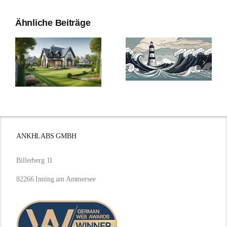
Ähnliche Beiträge
Die Evolution
Bauzinsen im
der
Sturm: Die
Bauzinsen:
aktuelle
e
Ein Blick in die
Entwicklung
Vergangenheit
beleuchtet.
und Zukunft.
ANKHLABS GMBH
Billerberg 11
82266 Inning am Ammersee