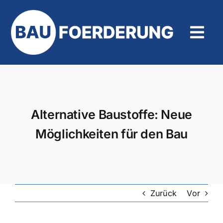
Zum
Inhalt
springen
Tog
Navi
Hilfe und Kontakt
Alternative Baustoffe: Neue
Möglichkeiten für den Bau
Zurück
Vor