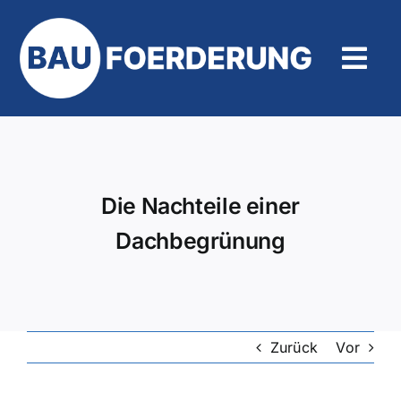
Zum
Inhalt
springen
Tog
Navi
Hilfe und Kontakt
Die Nachteile einer
Dachbegrünung
Zurück
Vor