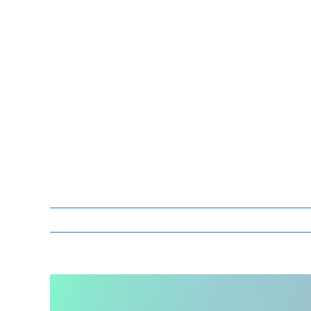
Zeige
grösseres