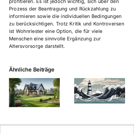
profitieren. Es ist jedoch wichtig, sich über den
Prozess der Beantragung und Rückzahlung zu
informieren sowie die individuellen Bedingungen
zu berücksichtigen. Trotz Kritik und Kontroversen
ist Wohnriester eine Option, die für viele
Menschen eine sinnvolle Ergänzung zur
Altersvorsorge darstellt.
Ähnliche Beiträge
Die Evolution
Bauzinsen im
der
Sturm: Die
Bauzinsen: Ein
aktuelle
e
Blick in die
Entwicklung
Vergangenheit
beleuchtet.
und Zukunft.