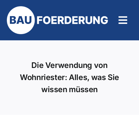
Zum
Inhalt
springen
Tog
Navi
Hilfe und Kontakt
Die Verwendung von
Wohnriester: Alles, was Sie
wissen müssen