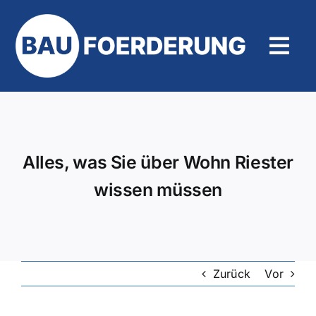
Zum
Inhalt
springen
Tog
Navi
Hilfe und Kontakt
Alles, was Sie über Wohn Riester
wissen müssen
Zurück
Vor