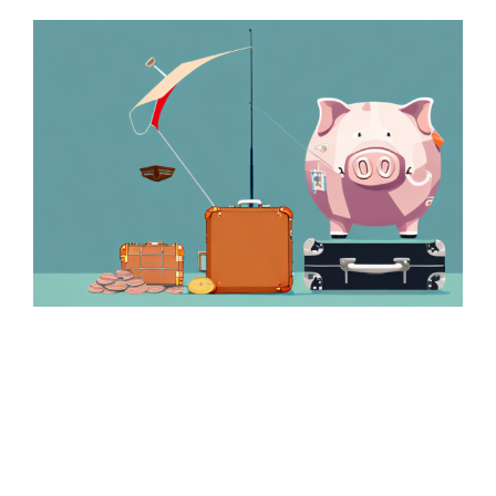
Zeige
grösseres
Bild