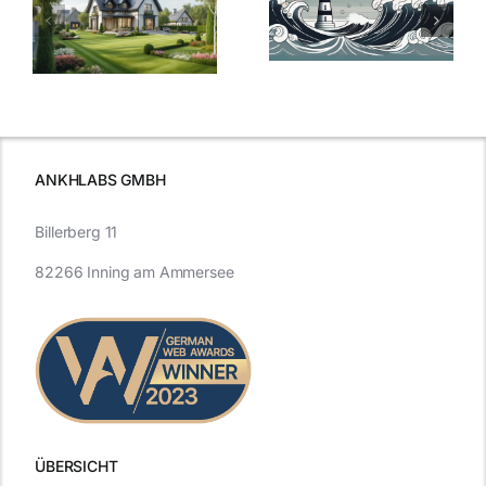
der
Sturm: Die
Bauzinsen: Ein
aktuelle
e
Blick in die
Entwicklung
Vergangenheit
beleuchtet.
und Zukunft.
ANKHLABS GMBH
Billerberg 11
82266 Inning am Ammersee
ÜBERSICHT