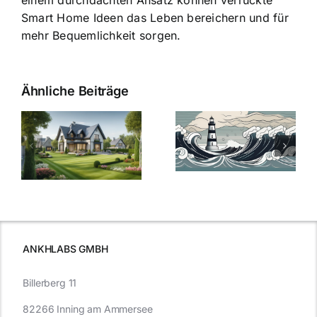
einem durchdachten Ansatz können verrückte
Smart Home Ideen das Leben bereichern und für
mehr Bequemlichkeit sorgen.
Ähnliche Beiträge
Die Evolution
Bauzinsen im
der
Sturm: Die
Bauzinsen: Ein
aktuelle
e
Blick in die
Entwicklung
Vergangenheit
beleuchtet.
und Zukunft.
ANKHLABS GMBH
Billerberg 11
82266 Inning am Ammersee