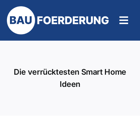
Zum
Inhalt
springen
Tog
Navi
Hilfe und Kontakt
Die verrücktesten Smart Home
Ideen