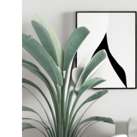
grösseres
Bild