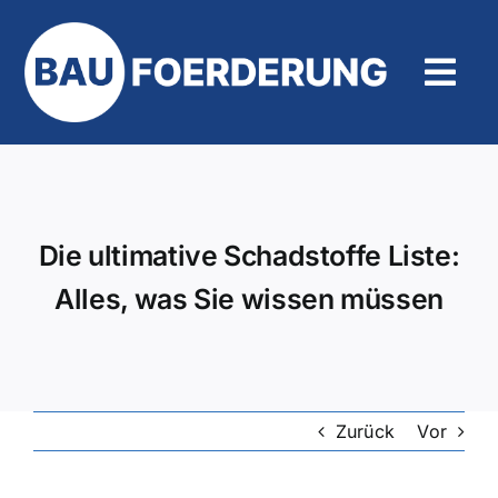
Zum
Inhalt
springen
Tog
Navi
Hilfe und Kontakt
Die ultimative Schadstoffe Liste:
Alles, was Sie wissen müssen
Zurück
Vor