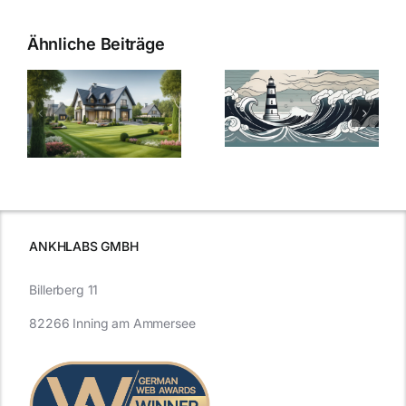
Ähnliche Beiträge
Die Evolution
Bauzinsen im
der
Sturm: Die
Bauzinsen: Ein
aktuelle
e
Blick in die
Entwicklung
Vergangenheit
beleuchtet.
und Zukunft.
ANKHLABS GMBH
Billerberg 11
82266 Inning am Ammersee