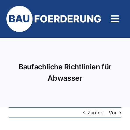
Zum
Inhalt
springen
Tog
Navi
Hilfe und Kontakt
Baufachliche Richtlinien für
Abwasser
Zurück
Vor