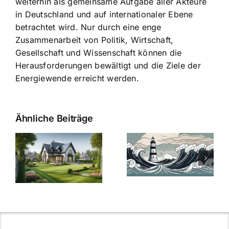
weiterhin als gemeinsame Aufgabe aller Akteure
in Deutschland und auf internationaler Ebene
betrachtet wird. Nur durch eine enge
Zusammenarbeit von Politik, Wirtschaft,
Gesellschaft und Wissenschaft können die
Herausforderungen bewältigt und die Ziele der
Energiewende erreicht werden.
Ähnliche Beiträge
Die Evolution
Bauzinsen im
der
Sturm: Die
Bauzinsen: Ein
aktuelle
e
Blick in die
Entwicklung
Vergangenheit
beleuchtet.
und Zukunft.