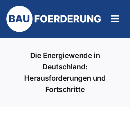
Zum
Inhalt
springen
Tog
Navi
Hilfe und Kontakt
Die Energiewende in
Deutschland:
Herausforderungen und
Fortschritte