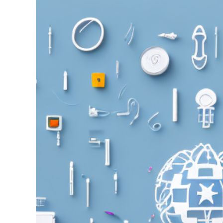
grösseres
Bild