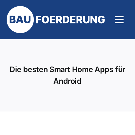
Zum
Inhalt
springen
Tog
Navi
Hilfe und Kontakt
Die besten Smart Home Apps für
Android