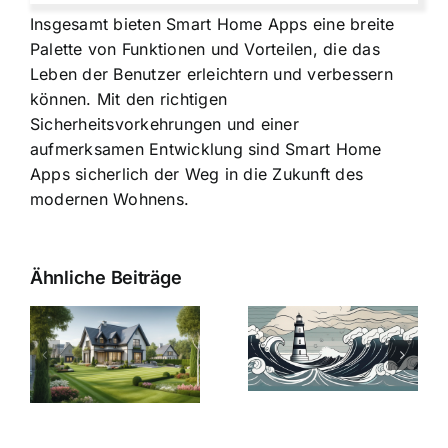
Insgesamt bieten Smart Home Apps eine breite
Palette von Funktionen und Vorteilen, die das
Leben der Benutzer erleichtern und verbessern
können. Mit den richtigen
Sicherheitsvorkehrungen und einer
aufmerksamen Entwicklung sind Smart Home
Apps sicherlich der Weg in die Zukunft des
modernen Wohnens.
Ähnliche Beiträge
Die Evolution
Bauzinsen im
der
Sturm: Die
Bauzinsen: Ein
aktuelle
e
Blick in die
Entwicklung
Vergangenheit
beleuchtet.
und Zukunft.