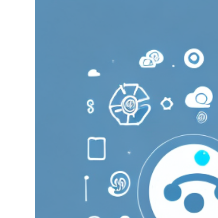
grösseres
Bild