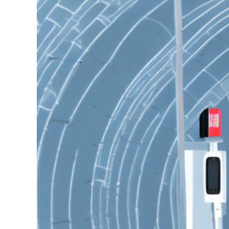
grösseres
Bild