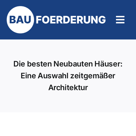
Zum
Inhalt
springen
Tog
Navi
Hilfe und Kontakt
Die besten Neubauten Häuser:
Eine Auswahl zeitgemäßer
Architektur