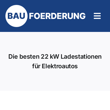
Zum
Inhalt
springen
Tog
Navi
Hilfe und Kontakt
Die besten 22 kW Ladestationen
für Elektroautos