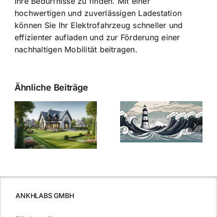
Ihre Bedürfnisse zu finden. Mit einer
hochwertigen und zuverlässigen Ladestation
können Sie Ihr Elektrofahrzeug schneller und
effizienter aufladen und zur Förderung einer
nachhaltigen Mobilität beitragen.
Ähnliche Beiträge
Die Evolution
Bauzinsen im
der
Sturm: Die
Bauzinsen: Ein
aktuelle
e
Blick in die
Entwicklung
Vergangenheit
beleuchtet.
und Zukunft.
ANKHLABS GMBH