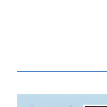
Zeige
grösseres