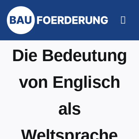
Zum
Inhalt
springen
Togg
Navi
Hilfe un
Die Bedeutung
von Englisch
als
Weltsprache