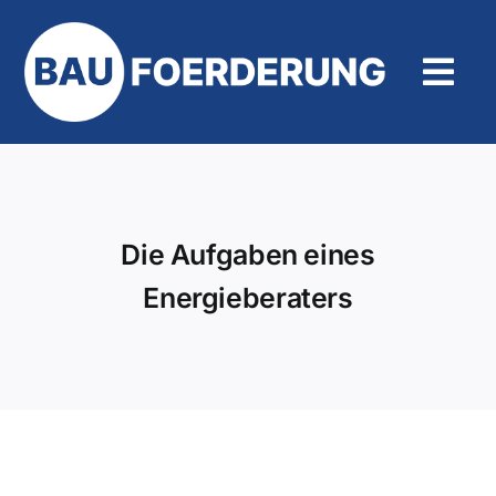
Zum
Inhalt
springen
Tog
Navi
Hilfe und Kontakt
Die Aufgaben eines
Energieberaters