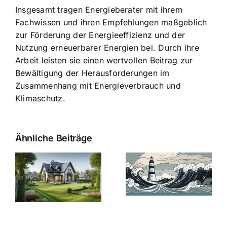
Insgesamt tragen Energieberater mit ihrem
Fachwissen und ihren Empfehlungen maßgeblich
zur Förderung der Energieeffizienz und der
Nutzung erneuerbarer Energien bei. Durch ihre
Arbeit leisten sie einen wertvollen Beitrag zur
Bewältigung der Herausforderungen im
Zusammenhang mit Energieverbrauch und
Klimaschutz.
Ähnliche Beiträge
Die Evolution
Bauzinsen im
der
Sturm: Die
Bauzinsen: Ein
aktuelle
e
Blick in die
Entwicklung
Vergangenheit
beleuchtet.
und Zukunft.