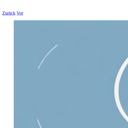
Zurück
Vor
Zeige
grösseres
Bild