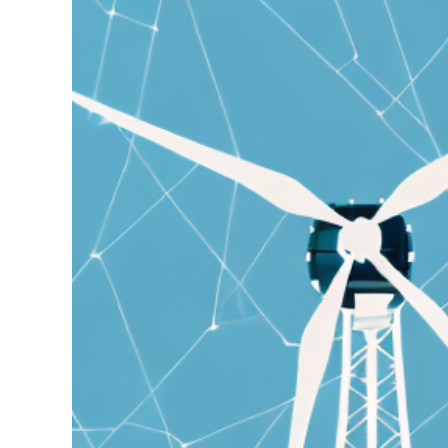
grösseres
Bild