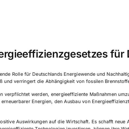
rgieeffizienzgesetzes für
dende Rolle für Deutschlands Energiewende und Nachhaltigk
 und verringert die Abhängigkeit von fossilen Brennstoff
n verpflichtet werden, energieeffiziente Maßnahmen umzu
tz erneuerbarer Energien, den Ausbau von Energieeffizien
sitive Auswirkungen auf die Wirtschaft. Es schafft neue A
nergieeffiziente Technologien investieren, können ihre W