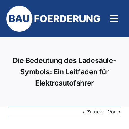
Zum
Inhalt
springen
Tog
Navi
Hilfe und Kontakt
Die Bedeutung des Ladesäule-
Symbols: Ein Leitfaden für
Elektroautofahrer
Zurück
Vor