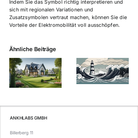
Indem Sie das Symbol richtig interpretieren und
sich mit regionalen Variationen und
Zusatzsymbolen vertraut machen, können Sie die
Vorteile der Elektromobilität voll ausschöpfen.
Ähnliche Beiträge
Die Evolution
Bauzinsen im
der
Sturm: Die
Bauzinsen: Ein
aktuelle
e
Blick in die
Entwicklung
Vergangenheit
beleuchtet.
und Zukunft.
ANKHLABS GMBH
Billerberg 11