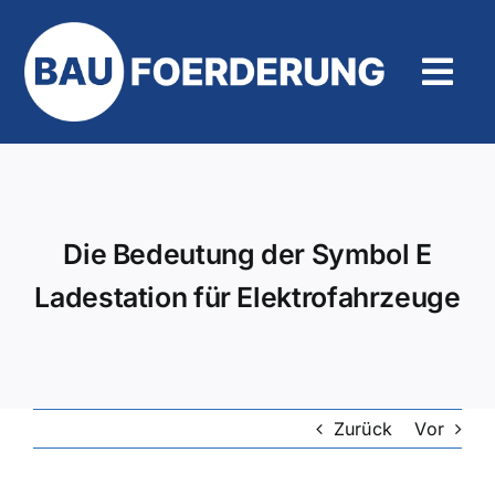
Zum
Inhalt
springen
Tog
Navi
Hilfe und Kontakt
Die Bedeutung der Symbol E
Ladestation für Elektrofahrzeuge
Zurück
Vor