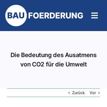
Zum
Inhalt
springen
Tog
Navi
Hilfe und Kontakt
Die Bedeutung des Ausatmens
von CO2 für die Umwelt
Zurück
Vor