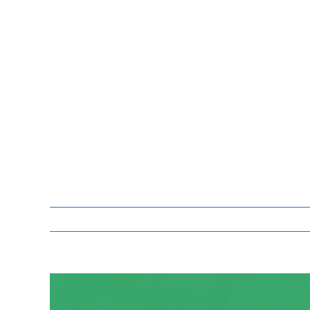
Zeige
grösseres