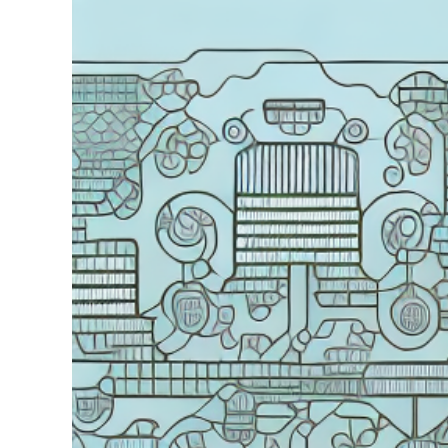
grösseres
Bild