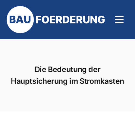
Zum
Inhalt
springen
Tog
Navi
Hilfe und Kontakt
Die Bedeutung der
Hauptsicherung im Stromkasten