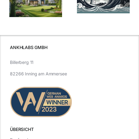
Bauzinsen: Ein
aktuelle
e
Blick in die
Entwicklung
Vergangenheit
beleuchtet.
und Zukunft.
ANKHLABS GMBH
Billerberg 11
82266 Inning am Ammersee
ÜBERSICHT