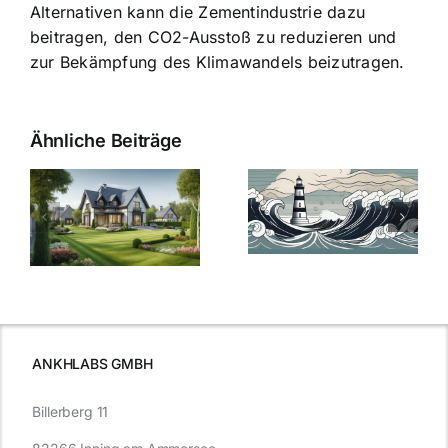
Alternativen kann die Zementindustrie dazu
beitragen, den CO2-Ausstoß zu reduzieren und
zur Bekämpfung des Klimawandels beizutragen.
Ähnliche Beiträge
Die Evolution
Bauzinsen im
der
Sturm: Die
Bauzinsen: Ein
aktuelle
e
Blick in die
Entwicklung
Vergangenheit
beleuchtet.
und Zukunft.
ANKHLABS GMBH
Billerberg 11