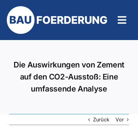
Zum
Inhalt
springen
Tog
Navi
Hilfe und Kontakt
Die Auswirkungen von Zement
auf den CO2-Ausstoß: Eine
umfassende Analyse
Zurück
Vor