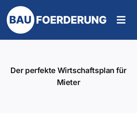
Zum
Inhalt
springen
Tog
Navi
Hilfe und Kontakt
Der perfekte Wirtschaftsplan für
Mieter