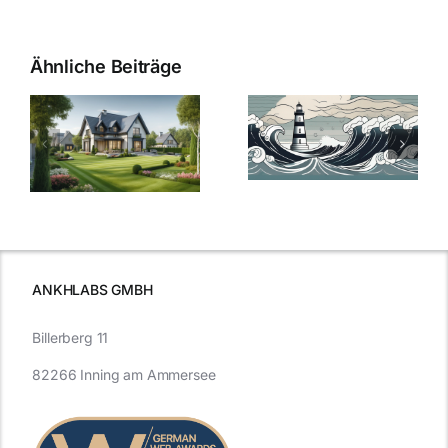
Ähnliche Beiträge
Die Evolution
Bauzinsen im
der
Sturm: Die
Bauzinsen: Ein
aktuelle
e
Blick in die
Entwicklung
Vergangenheit
beleuchtet.
und Zukunft.
ANKHLABS GMBH
Billerberg 11
82266 Inning am Ammersee