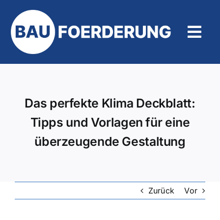
Zum
Inhalt
springen
Tog
Navi
Hilfe und Kontakt
Das perfekte Klima Deckblatt:
Tipps und Vorlagen für eine
überzeugende Gestaltung
Zurück
Vor