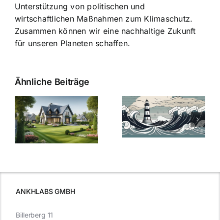
Unterstützung von politischen und
wirtschaftlichen Maßnahmen zum Klimaschutz.
Zusammen können wir eine nachhaltige Zukunft
für unseren Planeten schaffen.
Ähnliche Beiträge
Die Evolution
Bauzinsen im
der
Sturm: Die
Bauzinsen: Ein
aktuelle
e
Blick in die
Entwicklung
Vergangenheit
beleuchtet.
und Zukunft.
ANKHLABS GMBH
Billerberg 11