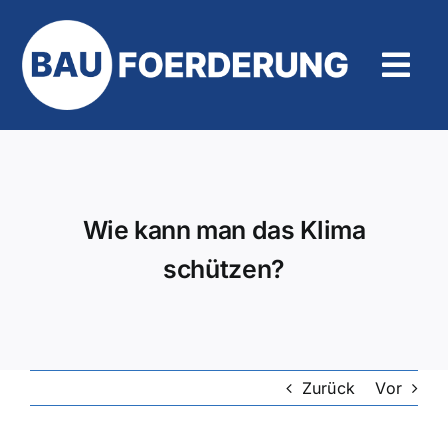
Zum
Inhalt
springen
Tog
Navi
Hilfe und Kontakt
Wie kann man das Klima
schützen?
Zurück
Vor