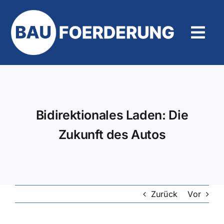
Zum
Inhalt
springen
Tog
Navi
Hilfe und Kontakt
Bidirektionales Laden: Die
Zukunft des Autos
Zurück
Vor