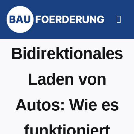
Zum
Inhalt
springen
Togg
Navi
Hilfe un
Bidirektionales
Laden von
Autos: Wie es
funktioniert