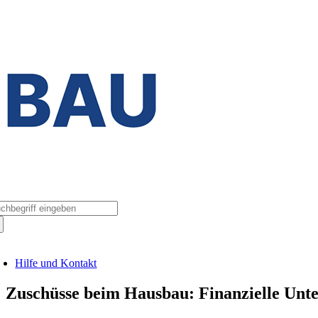
Zum
Inhalt
springen
che
ch:
oggle
avigation
Hilfe und Kontakt
Zuschüsse beim Hausbau: Finanzielle Unte