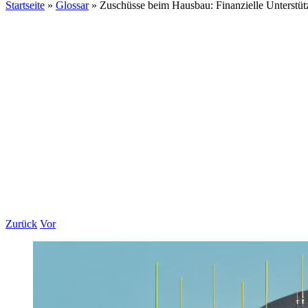
Startseite
»
Glossar
»
Zuschüsse beim Hausbau: Finanzielle Unterstüt
Zurück
Vor
Zeige
grösseres
Bild