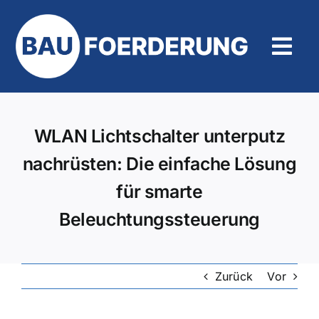
Zum
Inhalt
springen
Tog
Navi
Hilfe und Kontakt
WLAN Lichtschalter unterputz
nachrüsten: Die einfache Lösung
für smarte
Beleuchtungssteuerung
Zurück
Vor