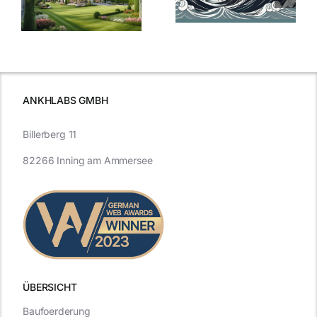
aktuelle
e
Blick in die
Entwicklung
Vergangenheit
beleuchtet.
und Zukunft.
ANKHLABS GMBH
Billerberg 11
82266 Inning am Ammersee
ÜBERSICHT
Baufoerderung