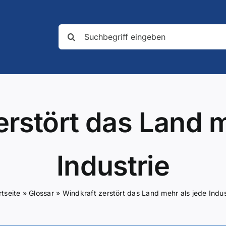
Suche
nach:
erstört das Land m
Industrie
rtseite
»
Glossar
»
Windkraft zerstört das Land mehr als jede Indus