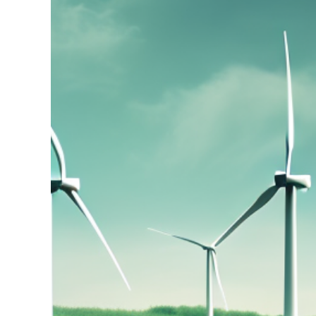
grösseres
Bild