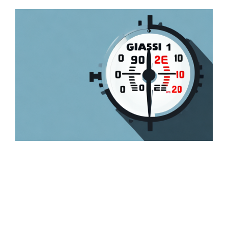
Zeige
grösseres
Bild