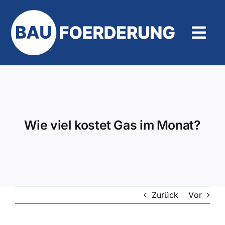
Zum
Inhalt
springen
Tog
Navi
Hilfe und Kontakt
Wie viel kostet Gas im Monat?
Zurück
Vor