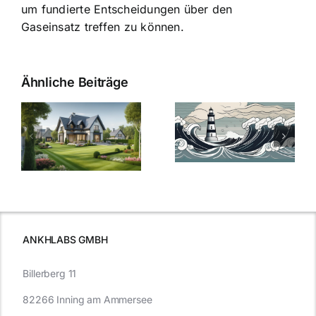
um fundierte Entscheidungen über den
Gaseinsatz treffen zu können.
Ähnliche Beiträge
Die Evolution
Bauzinsen im
der
Sturm: Die
Bauzinsen: Ein
aktuelle
e
Blick in die
Entwicklung
Vergangenheit
beleuchtet.
und Zukunft.
ANKHLABS GMBH
Billerberg 11
82266 Inning am Ammersee