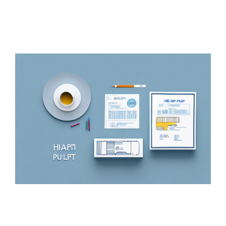
Zeige
grösseres
Bild