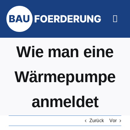
Zum
Inhalt
springen
Togg
Navi
Hilfe un
Wie man eine
Wärmepumpe
anmeldet
Zurück
Vor