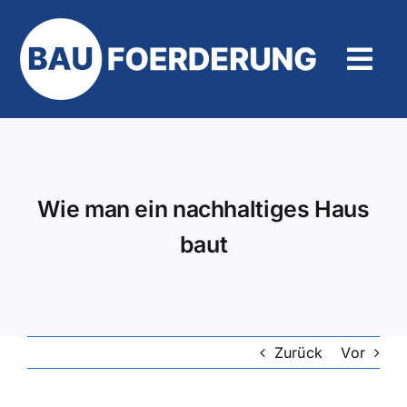
Zum
Inhalt
springen
Tog
Navi
Hilfe und Kontakt
Wie man ein nachhaltiges Haus
baut
Zurück
Vor