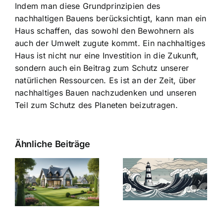
Indem man diese Grundprinzipien des
nachhaltigen Bauens berücksichtigt, kann man ein
Haus schaffen, das sowohl den Bewohnern als
auch der Umwelt zugute kommt. Ein nachhaltiges
Haus ist nicht nur eine Investition in die Zukunft,
sondern auch ein Beitrag zum Schutz unserer
natürlichen Ressourcen. Es ist an der Zeit, über
nachhaltiges Bauen nachzudenken und unseren
Teil zum Schutz des Planeten beizutragen.
Ähnliche Beiträge
Die Evolution
Bauzinsen im
der
Sturm: Die
Bauzinsen: Ein
aktuelle
e
Blick in die
Entwicklung
Vergangenheit
beleuchtet.
und Zukunft.