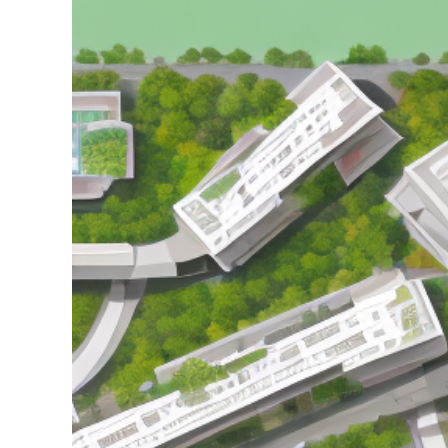
grösseres
Bild