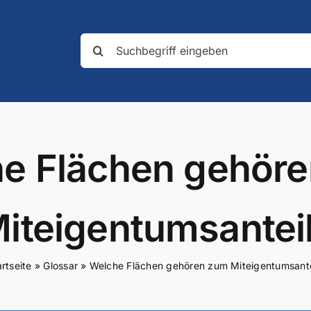
Suche
nach:
e Flächen gehör
iteigentumsantei
rtseite
»
Glossar
»
Welche Flächen gehören zum Miteigentumsante