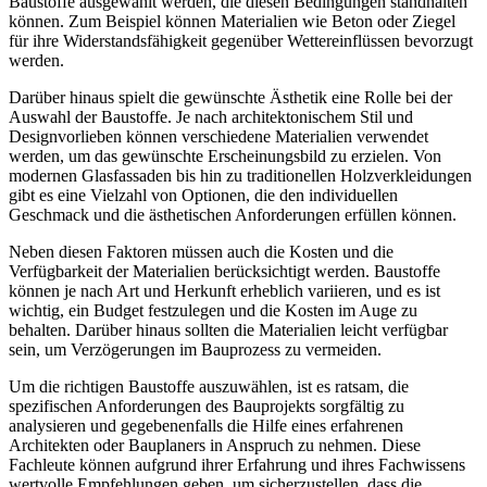
Baustoffe ausgewählt werden, die diesen Bedingungen standhalten
können. Zum Beispiel können Materialien wie Beton oder Ziegel
für ihre Widerstandsfähigkeit gegenüber Wettereinflüssen bevorzugt
werden.
Darüber hinaus spielt die gewünschte Ästhetik eine Rolle bei der
Auswahl der Baustoffe. Je nach architektonischem Stil und
Designvorlieben können verschiedene Materialien verwendet
werden, um das gewünschte Erscheinungsbild zu erzielen. Von
modernen Glasfassaden bis hin zu traditionellen Holzverkleidungen
gibt es eine Vielzahl von Optionen, die den individuellen
Geschmack und die ästhetischen Anforderungen erfüllen können.
Neben diesen Faktoren müssen auch die Kosten und die
Verfügbarkeit der Materialien berücksichtigt werden. Baustoffe
können je nach Art und Herkunft erheblich variieren, und es ist
wichtig, ein Budget festzulegen und die Kosten im Auge zu
behalten. Darüber hinaus sollten die Materialien leicht verfügbar
sein, um Verzögerungen im Bauprozess zu vermeiden.
Um die richtigen Baustoffe auszuwählen, ist es ratsam, die
spezifischen Anforderungen des Bauprojekts sorgfältig zu
analysieren und gegebenenfalls die Hilfe eines erfahrenen
Architekten oder Bauplaners in Anspruch zu nehmen. Diese
Fachleute können aufgrund ihrer Erfahrung und ihres Fachwissens
wertvolle Empfehlungen geben, um sicherzustellen, dass die