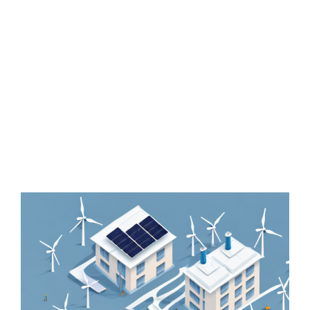
Zeige
grösseres
Bild