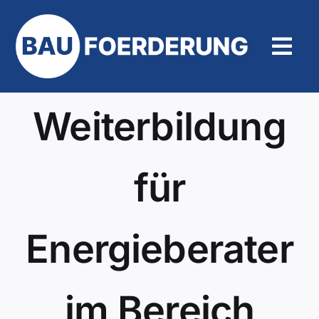
Zum
Inhalt
springen
Tog
Navi
Hilfe un
Weiterbildung
für
Energieberater
im Bereich