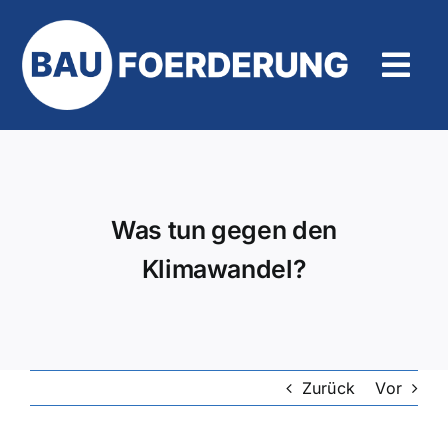
Zum
Inhalt
springen
Tog
Navi
Hilfe und Kontakt
Was tun gegen den
Klimawandel?
Zurück
Vor