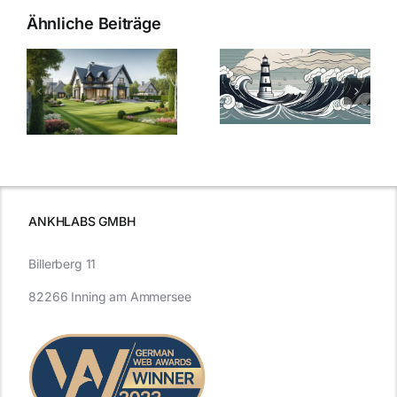
Ähnliche Beiträge
Die Evolution
Bauzinsen im
der
Sturm: Die
Bauzinsen: Ein
aktuelle
e
Blick in die
Entwicklung
Vergangenheit
beleuchtet.
und Zukunft.
ANKHLABS GMBH
Billerberg 11
82266 Inning am Ammersee