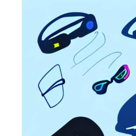
grösseres
Bild