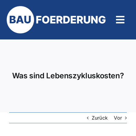
Zum
Inhalt
springen
Tog
Navi
Hilfe und Kontakt
Was sind Lebenszykluskosten?
Zurück
Vor