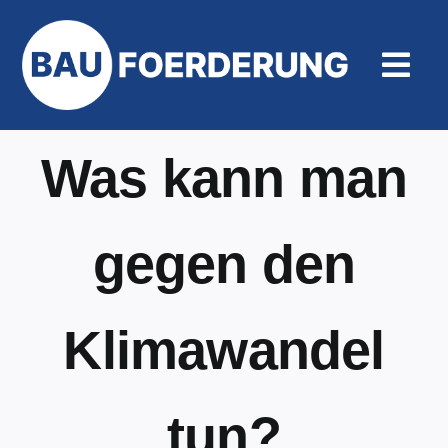
Zum
Inhalt
springen
Togg
Navi
Hilfe un
Was kann man
gegen den
Klimawandel
tun?