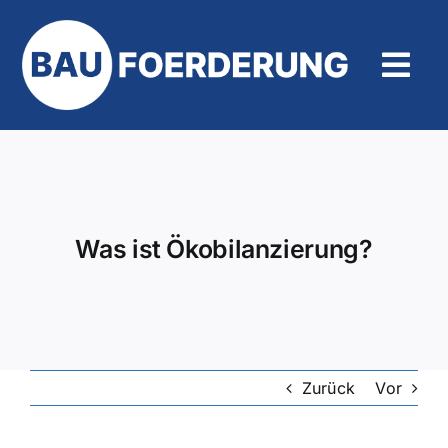
Zum
Inhalt
springen
Tog
Navi
Hilfe und Kontakt
Was ist Ökobilanzierung?
Zurück
Vor