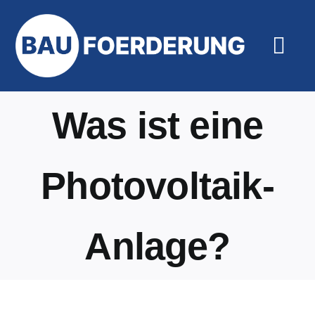
Zum
Inhalt
springen
Togg
Navi
Hilfe un
Was ist eine
Photovoltaik-
Anlage?